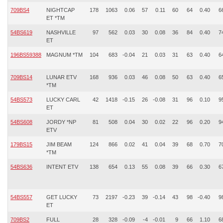
709BS4
NIGHTCAP
178
1063
0.06
57
0.11
60
64
0.40
6
ET *TM
54BS619
NASHVILLE
97
562
0.03
30
0.08
36
84
0.40
7
ET
196BS59388
MAGNUM *TM
104
683
-0.04
21
0.03
31
63
0.40
6
709BS14
LUNAR ETV
168
936
0.03
46
0.08
50
63
0.40
6
*TM
54BS573
LUCKY CARL
42
1418
-0.15
26
-0.08
31
96
0.10
9
ET
54BS608
JORDY *NP
81
508
0.04
30
0.02
22
96
0.20
9
ETV
179BS15
JIM BEAM
124
866
0.02
41
0.04
39
68
0.70
7
*TM
54BS636
INTENT ETV
138
654
0.13
55
0.08
39
66
0.30
6
54BS557
GET LUCKY
73
2197
-0.23
39
-0.14
43
98
-0.40
9
ET
709BS2
FULL
28
328
-0.09
-4
-0.01
9
66
1.10
6