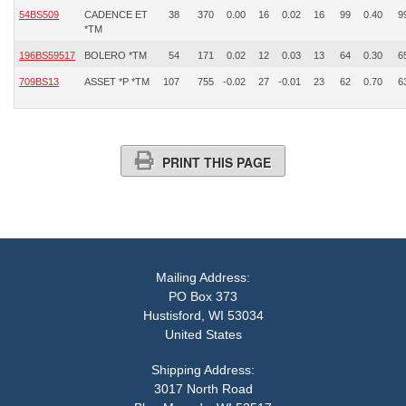
54BS509
CADENCE ET
38
370
0.00
16
0.02
16
99
0.40
9
*TM
196BS59517
BOLERO *TM
54
171
0.02
12
0.03
13
64
0.30
6
709BS13
ASSET *P *TM
107
755
-0.02
27
-0.01
23
62
0.70
6
PRINT THIS PAGE
Mailing Address:
PO Box 373
Hustisford, WI 53034
United States
Shipping Address:
3017 North Road