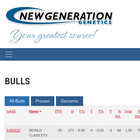
BULLS
All Bulls
Proven
Genomic
NAAB
Name
PPR
M
F%
F
P%
P
%
Type
Rel.
Rel
54BS632
WORLD
25
273
-0.08
-6
-0.02
6
68
1.30
7
CLASS ETV