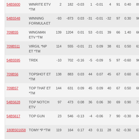
54BS600
WINRITE ETV
2
182
-0.03
1
-0.01
4
91
0.40
8
*TM
54BS548
WINNING
-93
-873
0.03
-31
-0.01
-32
97
0.30
9
FORMULA ET
709BS5
WINGMAN
139
1204
0.01
53
-0.01
39
66
1.40
6
ETV *TM
709BS11
VIRGIL *NP
114
555
-0.01
21
0.09
38
61
0.50
6
ET *TM
54BS595
TREK
-10
702
-0.16
-5
-0.09
5
97
-0.60
9
709BS6
TOPSHOT ET
138
883
0.03
44
0.07
45
67
0.60
6
*TM
709BS7
TOP THAT ET
144
631
0.09
45
0.09
40
67
0.50
6
*TM
54BS628
TOP NOTCH
97
473
0.08
36
0.06
30
69
0.90
7
ETV
54BS617
TOP GUN
23
546
-0.13
-4
-0.06
7
90
-0.30
8
180BS01658
TOMY *P *TM
119
164
0.17
43
0.11
28
62
-0.30
6