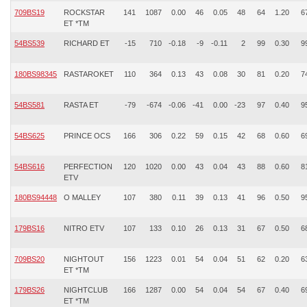
709BS19
ROCKSTAR
141
1087
0.00
46
0.05
48
64
1.20
6
ET *TM
54BS539
RICHARD ET
-15
710
-0.18
-9
-0.11
2
99
0.30
9
180BS98345
RASTAROKET
110
364
0.13
43
0.08
30
81
0.20
7
54BS581
RASTA ET
-79
-674
-0.06
-41
0.00
-23
97
0.40
9
54BS625
PRINCE OCS
166
306
0.22
59
0.15
42
68
0.60
6
54BS616
PERFECTION
120
1020
0.00
43
0.04
43
88
0.60
8
ETV
180BS94448
O MALLEY
107
380
0.11
39
0.13
41
96
0.50
9
179BS16
NITRO ETV
107
133
0.10
26
0.13
31
67
0.50
6
709BS20
NIGHTOUT
156
1223
0.01
54
0.04
51
62
0.20
6
ET *TM
179BS26
NIGHTCLUB
166
1287
0.00
54
0.04
54
67
0.40
6
ET *TM