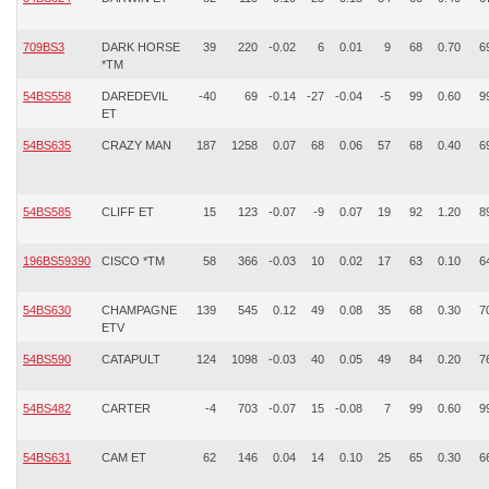
709BS3
DARK HORSE
39
220
-0.02
6
0.01
9
68
0.70
6
*TM
54BS558
DAREDEVIL
-40
69
-0.14
-27
-0.04
-5
99
0.60
9
ET
54BS635
CRAZY MAN
187
1258
0.07
68
0.06
57
68
0.40
6
54BS585
CLIFF ET
15
123
-0.07
-9
0.07
19
92
1.20
8
196BS59390
CISCO *TM
58
366
-0.03
10
0.02
17
63
0.10
6
54BS630
CHAMPAGNE
139
545
0.12
49
0.08
35
68
0.30
7
ETV
54BS590
CATAPULT
124
1098
-0.03
40
0.05
49
84
0.20
7
54BS482
CARTER
-4
703
-0.07
15
-0.08
7
99
0.60
9
54BS631
CAM ET
62
146
0.04
14
0.10
25
65
0.30
6