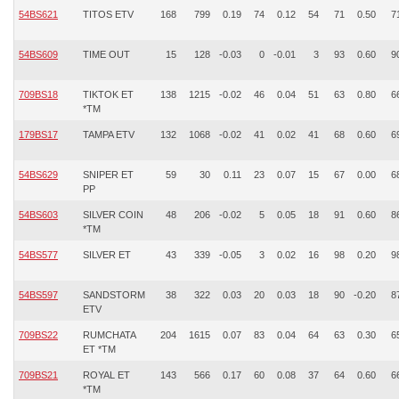
54BS621
TITOS ETV
168
799
0.19
74
0.12
54
71
0.50
7
54BS609
TIME OUT
15
128
-0.03
0
-0.01
3
93
0.60
9
709BS18
TIKTOK ET
138
1215
-0.02
46
0.04
51
63
0.80
6
*TM
179BS17
TAMPA ETV
132
1068
-0.02
41
0.02
41
68
0.60
6
54BS629
SNIPER ET
59
30
0.11
23
0.07
15
67
0.00
6
PP
54BS603
SILVER COIN
48
206
-0.02
5
0.05
18
91
0.60
8
*TM
54BS577
SILVER ET
43
339
-0.05
3
0.02
16
98
0.20
9
54BS597
SANDSTORM
38
322
0.03
20
0.03
18
90
-0.20
8
ETV
709BS22
RUMCHATA
204
1615
0.07
83
0.04
64
63
0.30
6
ET *TM
709BS21
ROYAL ET
143
566
0.17
60
0.08
37
64
0.60
6
*TM