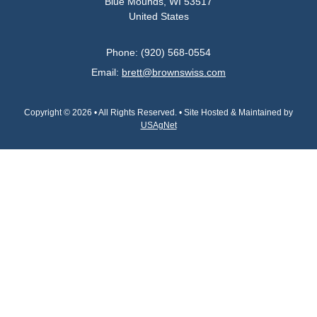
Blue Mounds, WI 53517
United States
Phone: (920) 568-0554
Email:
brett@brownswiss.com
Copyright © 2026 • All Rights Reserved. • Site Hosted & Maintained by
USAgNet