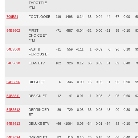
THROTTLE
*TM
709BS1
FOOTLOOSE
119
1498
-0.14
33
-0.04
44
67
0.00
6
54BS602
FIRST
-71
-587
-0.04
-32
0.00
-21
95
-0.10
9
CHOICE ET
*TM
54BS568
FAST &
-11
559
-0.11
1
-0.09
0
96
0.10
9
FURIOUS ET
54BS620
ELAN ETV
182
926
0.12
65
0.09
51
69
0.40
7
54BS596
DIEGO ET
6
-346
0.00
-15
0.05
-1
96
0.90
9
54BS611
DESIGN ET
12
41
-0.01
-1
0.03
8
95
0.60
9
54BS612
DERRINGER
89
729
0.03
36
0.08
43
90
0.30
8
ET
54BS613
DELUXE ETV
-66
-1064
0.05
-34
0.01
-34
83
-0.10
7
54BS624
DARWIN ET
82
110
0.10
25
0.15
34
66
0.40
6